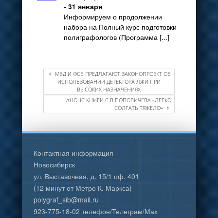
- 31 января
Информируем о продолжении
набора на Полный курс подготовки
полиграфологов (Программа [...]
МВД И ФСБ ПРЕДЛАГАЮТ ЗАКОНОПРОЕКТ ОБ
ИСПОЛЬЗОВАНИИ ДЕТЕКТОРА ЛЖИ ПРИ
ВЫСОКИХ НАЗНАЧЕНИЯХ
АНОНС КНИГИ С.В.ПОПОВИЧЕВА «ЛЕГКО
СОЛГАТЬ ТЯЖЕЛО»
Контактная информация
Новосибирск
ул. Выставочная, д. 15/1 оф. 401
(12 минут от Метро К. Маркса)
polygraf_sib@mail.ru
923-775-18-02 телефон/Телеграм/Мах