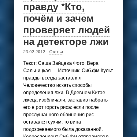
правду *Кто,
почём и зачем
проверяет людей
на детекторе лжи
23.02.2012
-
Статьи
Текст: Саша Зайцева Фото: Вера
Сальницкая Источник: Сиб.фм Культ
правды всегда заставлял
Человечество искать способы
определения лжи. В Древнем Китае
лжеца изобличали, заставив набрать
его в рот горсть риса: если после
прослушанного обвинения рис
оставался сухим, то вина
подозреваемого была доказанной.
Корреспондент Сиб.фм отправился в