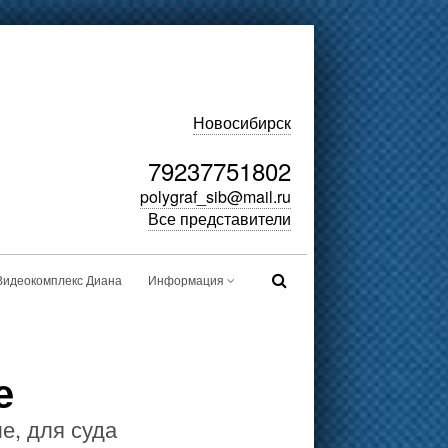
Новосибирск
79237751802
polygraf_sib@mail.ru
Все представители
Видеокомплекс Диана
Информация
е
е, для суда