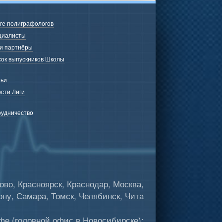
ге полиграфологов
циалисты
и партнёры
ок выпускников Школы
ьи
сти Лиги
удничество
о, Красноярск, Краснодар, Москва,
ну, Самара, Томск, Челябинск, Чита
фе (головной офис в Новосибирске):