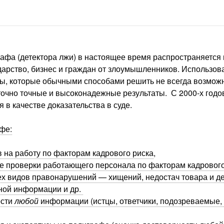
фа (детектора лжи)
в настоящее время распространяется п
дарство, бизнес и граждан от злоумышленников.
Использов
сы, которые обычными способами решить не всегда возмо
очно точные и высоконадежные результаты. С 2000-х годо
 в качестве доказательства в суде.
фе:
 на работу по факторам кадрового риска
,
 проверки работающего персонала по факторам кадрового
х видов правонарушений — хищений, недостач товара и ден
ной информации и др.
ости
любой
информации (истцы, ответчики, подозреваемые,