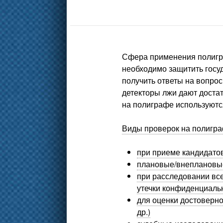
Сфера применения полигра
необходимо защитить госу
получить ответы на вопро
детекторы лжи
дают достат
на полиграфе используются
Виды проверок на полигра
при приеме кандидатов
плановые/внеплановые
при расследовании все
утечки конфиденциаль
для оценки достоверн
др.)