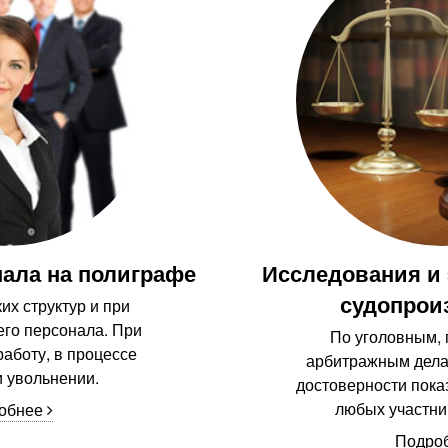
ала на полиграфе
Исследования и
судопрои
их структур и при
го персонала. При
По уголовным, 
работу, в процессе
арбитражным дела
и увольнении.
достоверности пока
любых участни
обнее
Подро