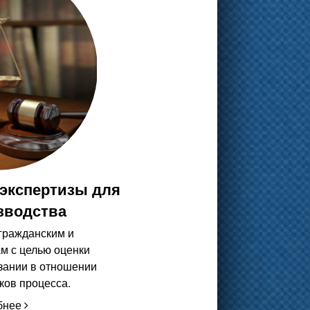
 экспертизы для
зводства
гражданским и
м с целью оценки
зании в отношении
ков процесса.
бнее