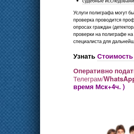
судебные исследовани
Услуги полиграфа могут бы
проверка проводится про
опросах граждан (
детекто
проверки на
полиграфе
на 
специалиста для дальнейш
Узнать
Стоимость 
Оперативно пода
Телеграм/
WhatsApp
время Мск+4ч. )