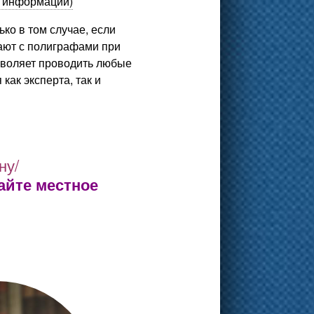
й информации)
ко в том случае, если
ают с
полиграфами
при
озволяет проводить любые
ак эксперта, так и
ну/
айте местное