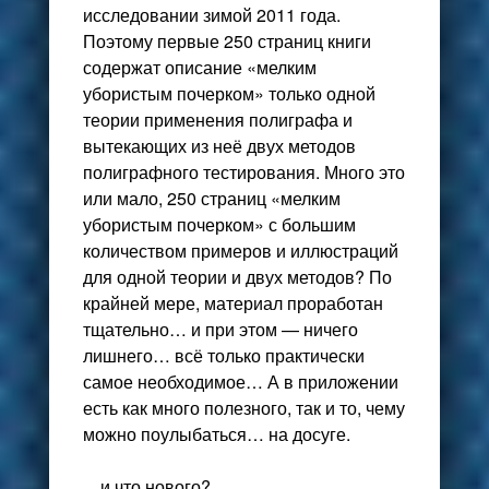
исследовании зимой 2011 года.
Поэтому первые 250 страниц книги
содержат описание «мелким
убористым почерком» только одной
теории
применения полиграфа
и
вытекающих из неё двух методов
полиграфного тестирования. Много это
или мало, 250 страниц «мелким
убористым почерком» с большим
количеством примеров и иллюстраций
для одной теории и двух методов? По
крайней мере, материал проработан
тщательно… и при этом — ничего
лишнего… всё только практически
самое необходимое… А в приложении
есть как много полезного, так и то, чему
можно поулыбаться… на досуге.
…и что нового?