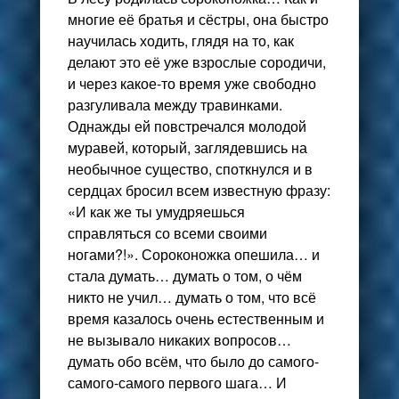
многие её братья и сёстры, она быстро
научилась ходить, глядя на то, как
делают это её уже взрослые сородичи,
и через какое-то время уже свободно
разгуливала между травинками.
Однажды ей повстречался молодой
муравей, который, заглядевшись на
необычное существо, споткнулся и в
сердцах бросил всем известную фразу:
«И как же ты умудряешься
справляться со всеми своими
ногами?!». Сороконожка опешила… и
стала думать… думать о том, о чём
никто не учил… думать о том, что всё
время казалось очень естественным и
не вызывало никаких вопросов…
думать обо всём, что было до самого-
самого-самого первого шага… И