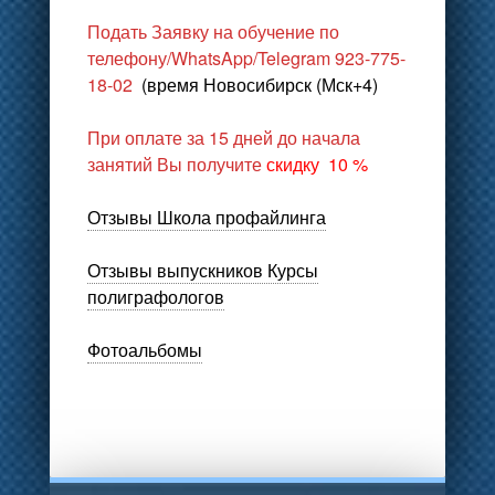
Подать Заявку на обучение
по
телефону/WhatsApp/Telegram 923-775-
18-02
(время Новосибирск (Мск+4)
При оплате за 15 дней до начала
занятий Вы получите
скидку 10 %
Отзывы Школа профайлинга
Отзывы выпускников Курсы
полиграфологов
Фотоальбомы