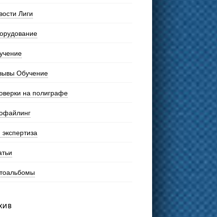
вости Лиги
орудование
учение
зывы Обучение
оверки на полиграфе
офайлинг
 экспертиза
атьи
тоальбомы
ХИВ