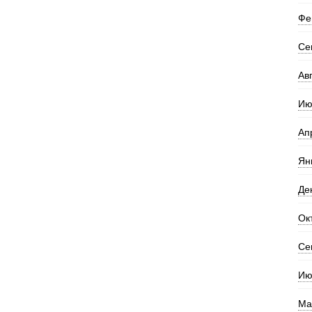
Фе
Се
Ав
Ию
Ап
Ян
Де
Ок
Се
Ию
Ма