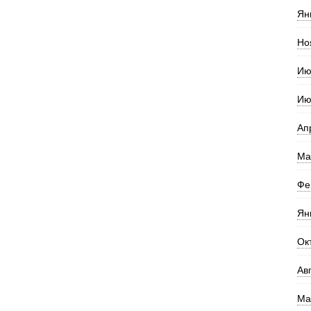
Ян
Но
Ию
Ию
Ап
Ма
Фе
Ян
Ок
Ав
Ма