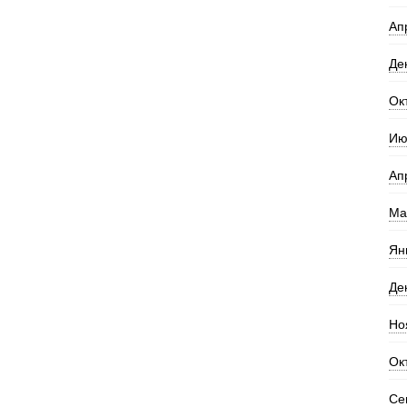
Ап
Де
Ок
Ию
Ап
Ма
Ян
Де
Но
Ок
Се