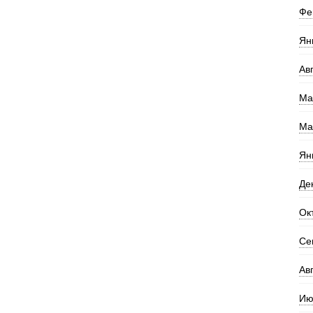
Фе
Ян
Ав
Ма
Ма
Ян
Де
Ок
Се
Ав
Ию