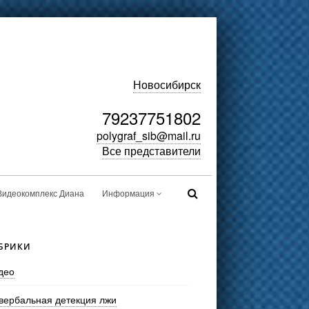
Новосибирск
79237751802
polygraf_sib@mail.ru
Все представители
Видеокомплекс Диана
Информация
БРИКИ
део
вербальная детекция лжи