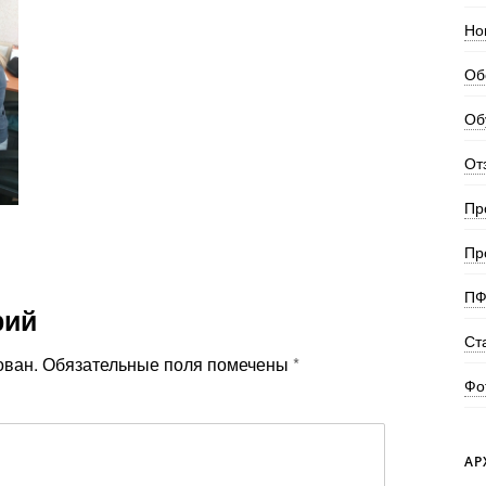
Но
Об
Об
От
Пр
Пр
ПФ
рий
Ст
ован.
Обязательные поля помечены
*
Фо
АР