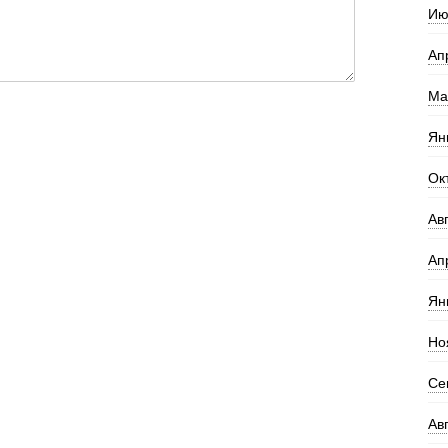
Ию
Ап
Ма
Ян
Ок
Ав
Ап
Ян
Но
Се
Ав