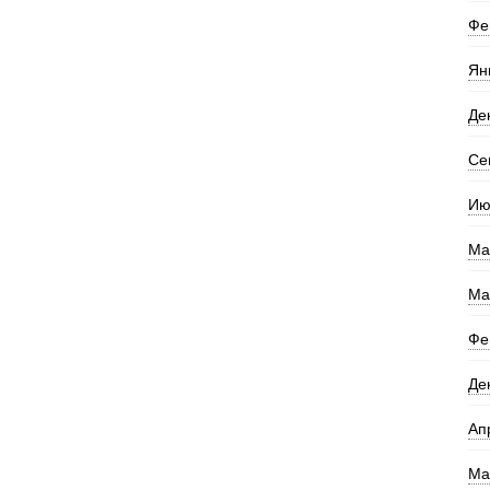
Фе
Ян
Де
Се
Ию
Ма
Ма
Фе
Де
Ап
Ма