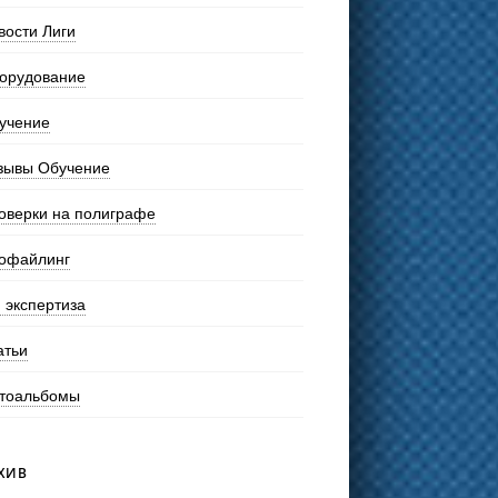
вости Лиги
орудование
учение
зывы Обучение
оверки на полиграфе
офайлинг
 экспертиза
атьи
тоальбомы
ХИВ