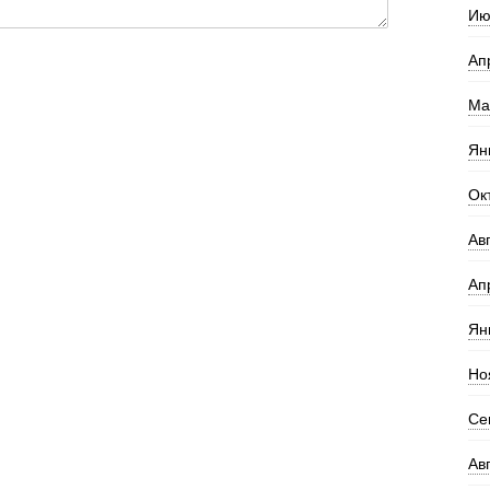
Ию
Ап
Ма
Ян
Ок
Ав
Ап
Ян
Но
Се
Ав