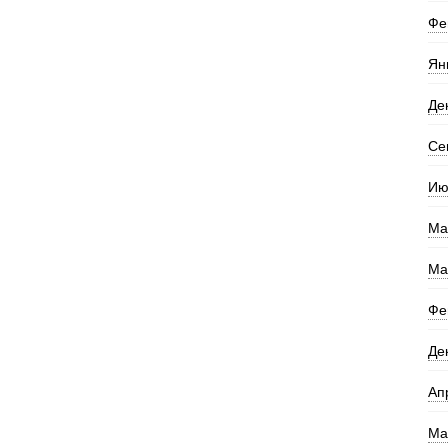
Фе
Ян
Де
Се
Ию
Ма
Ма
Фе
Де
Ап
Ма