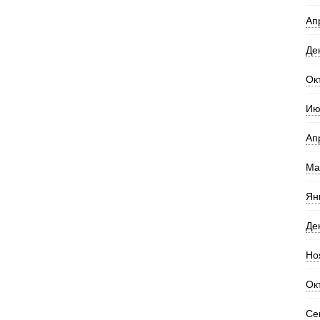
Ап
Де
Ок
Ию
Ап
Ма
Ян
Де
Но
Ок
Се