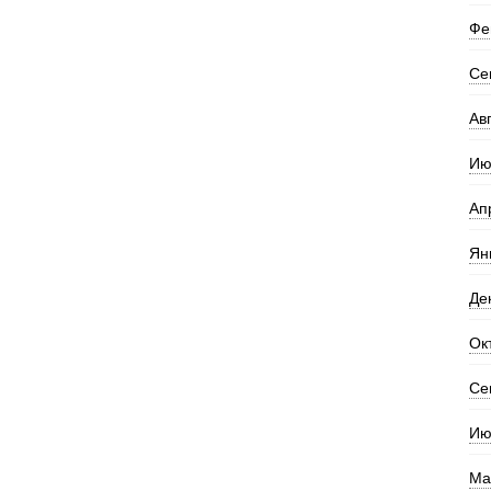
Фе
Се
Ав
Ию
Ап
Ян
Де
Ок
Се
Ию
Ма