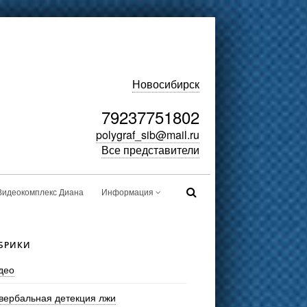
Новосибирск
79237751802
polygraf_sib@mail.ru
Все представители
Видеокомплекс Диана
Информация
БРИКИ
део
вербальная детекция лжи