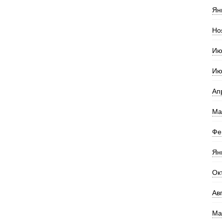
Ян
Но
Ию
Ию
Ап
Ма
Фе
Ян
Ок
Ав
Ма