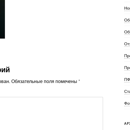
Но
Об
Об
От
Пр
рий
Пр
ПФ
ован.
Обязательные поля помечены
*
Ст
Фо
АР