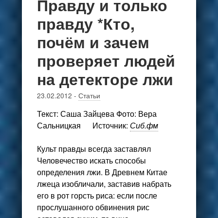
Правду и только
правду *Кто,
почём и зачем
проверяет людей
на детекторе лжи
23.02.2012
-
Статьи
Текст:
Саша Зайцева
Фото:
Вера
Сальницкая
Источник:
Сиб.фм
Культ правды всегда заставлял
Человечество искать способы
определения лжи. В Древнем Китае
лжеца изобличали, заставив набрать
его в рот горсть риса: если после
прослушанного обвинения рис