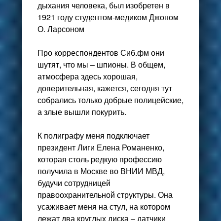
дыхания человека, был изобретен в
1921 году студентом-медиком Джоном
О. Ларсоном
Про корреспондентов Сиб.фм они
шутят, что мы – шпионы. В общем,
атмосфера здесь хорошая,
доверительная, кажется, сегодня тут
собрались только добрые полицейские,
а злые вышли покурить.
К полиграфу меня подключает
президент Лиги Елена Романенко,
которая столь редкую профессию
получила в Москве во ВНИИ МВД,
будучи сотрудницей
правоохранительной структуры. Она
усаживает меня на стул, на котором
лежат два круглых диска – датчики