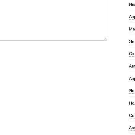
Ию
Ап
Ма
Ян
Ок
Ав
Ап
Ян
Но
Се
Ав