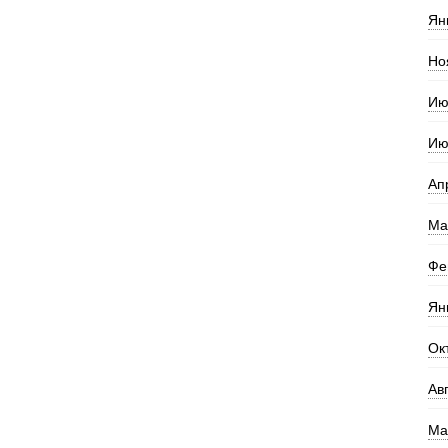
Ян
Но
Ию
Ию
Ап
Ма
Фе
Ян
Ок
Ав
Ма