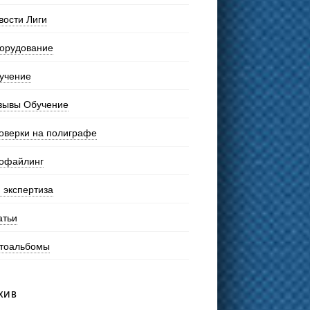
вости Лиги
орудование
учение
зывы Обучение
оверки на полиграфе
офайлинг
 экспертиза
атьи
тоальбомы
ХИВ