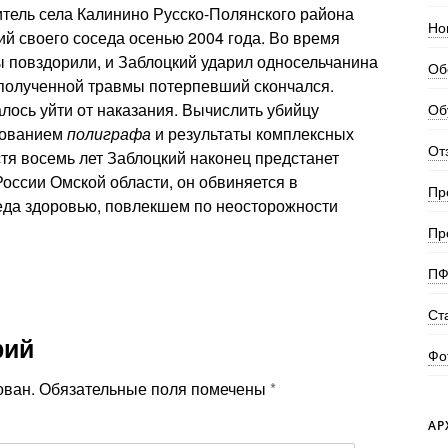
итель села Калинино Русско-Полянского района
Но
ий своего соседа осенью 2004 года. Во время
 повздорили, и Заблоцкий ударил односельчанина
Об
 полученной травмы потерпевший скончался.
лось уйти от наказания. Вычислить убийцу
Об
зованием
полиграфа
и результаты комплексных
От
стя восемь лет Заблоцкий наконец предстанет
оссии Омской области, он обвиняется в
Пр
да здоровью, повлекшем по неосторожности
Пр
ПФ
Ст
рий
Фо
ован.
Обязательные поля помечены
*
АР