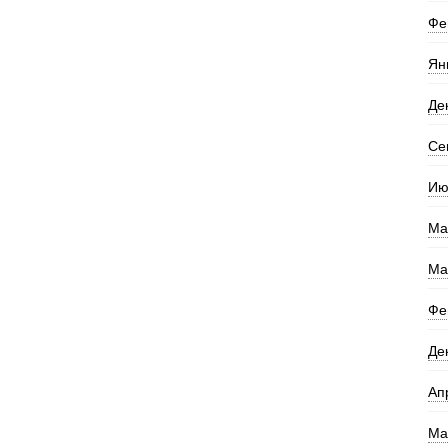
Фе
Ян
Де
Се
Ию
Ма
Ма
Фе
Де
Ап
Ма