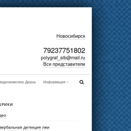
Новосибирск
79237751802
polygraf_sib@mail.ru
Все представители
Видеокомплекс Диана
Информация
БРИКИ
део
вербальная детекция лжи