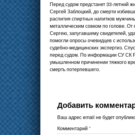
Перед судом предстанет 33-летний ж
Сергей Заблоцкий, до смерти избивш
распития спиртных напитков мужчины
металлическим совком по голове. От
Сергею, запугавшему свидетелей, уда
помогли опросы очевидцев с исполь
судебно-медицинских экспертиз. Спу
перед судом. По информации СУ СК Р
умышленном причинении тяжкого вре
смерть потерпевшего.
Добавить коммента
Ваш адрес email не будет опублик
Комментарий
*