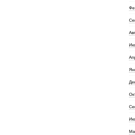
Фе
Се
Ав
Ию
Ап
Ян
Де
Ок
Се
Ию
Ма