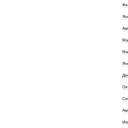
Фе
Ян
Ав
Ма
Ма
Ян
Де
Ок
Се
Ав
Ию