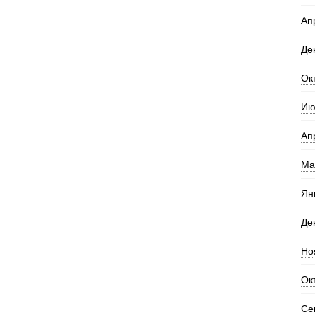
Ап
Де
Ок
Ию
Ап
Ма
Ян
Де
Но
Ок
Се