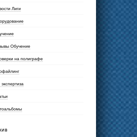
вости Лиги
орудование
учение
зывы Обучение
оверки на полиграфе
офайлинг
 экспертиза
атьи
тоальбомы
ХИВ