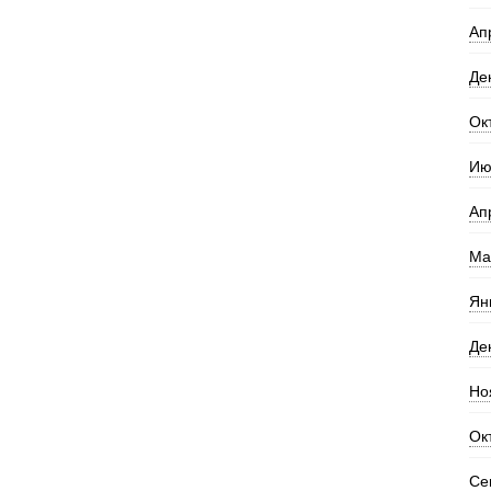
Ап
Де
Ок
Ию
Ап
Ма
Ян
Де
Но
Ок
Се