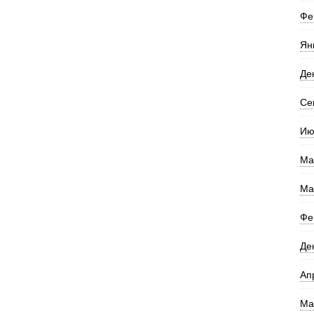
Фе
Ян
Де
Се
Ию
Ма
Ма
Фе
Де
Ап
Ма