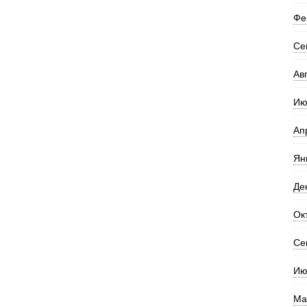
Фе
Се
Ав
Ию
Ап
Ян
Де
Ок
Се
Ию
Ма