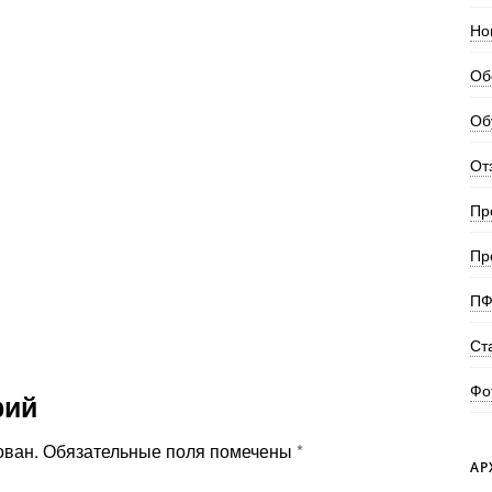
Но
Об
Об
От
Пр
Пр
ПФ
Ст
Фо
рий
ован.
Обязательные поля помечены
*
АР