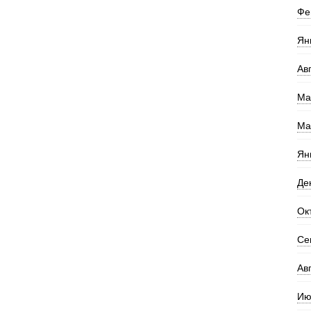
Фе
Ян
Ав
Ма
Ма
Ян
Де
Ок
Се
Ав
Ию