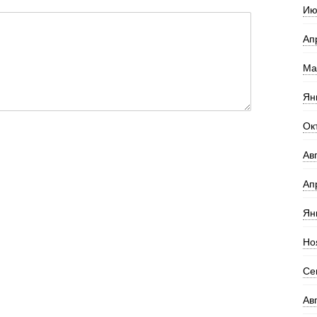
Ию
Ап
Ма
Ян
Ок
Ав
Ап
Ян
Но
Се
Ав