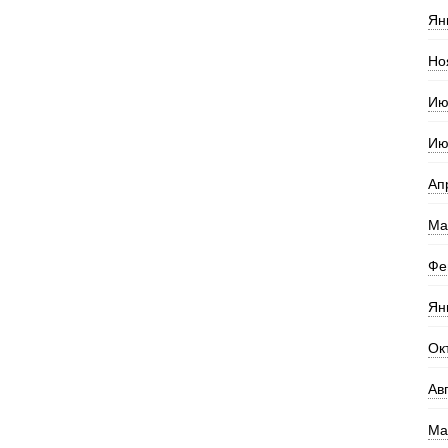
Ян
Но
Ию
Ию
Ап
Ма
Фе
Ян
Ок
Ав
Ма