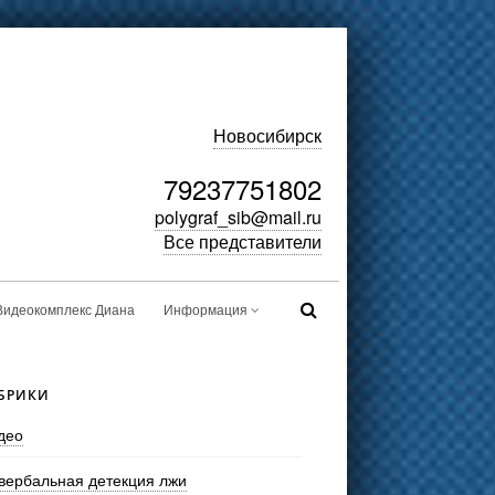
Новосибирск
79237751802
polygraf_sib@mail.ru
Все представители
Видеокомплекс Диана
Информация
БРИКИ
део
вербальная детекция лжи