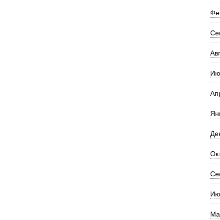
Фе
Се
Ав
Ию
Ап
Ян
Де
Ок
Се
Ию
Ма