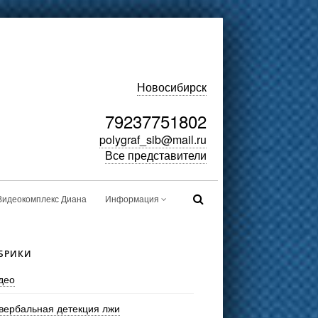
Новосибирск
79237751802
polygraf_sib@mail.ru
Все представители
Видеокомплекс Диана
Информация
БРИКИ
део
вербальная детекция лжи