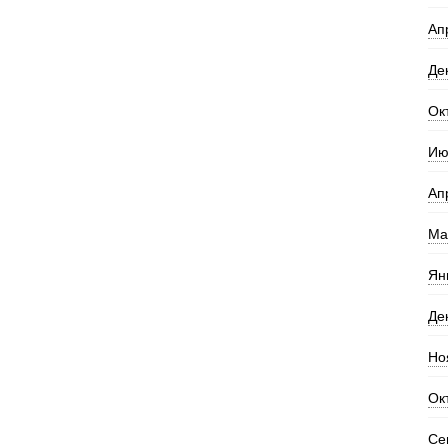
Ап
Де
Ок
Ию
Ап
Ма
Ян
Де
Но
Ок
Се