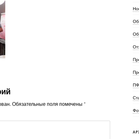
Но
Об
Об
От
Пр
Пр
ПФ
рий
Ст
ован.
Обязательные поля помечены
*
Фо
АР