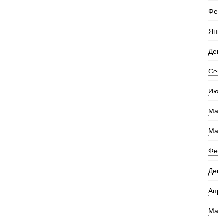
Фе
Ян
Де
Се
Ию
Ма
Ма
Фе
Де
Ап
Ма