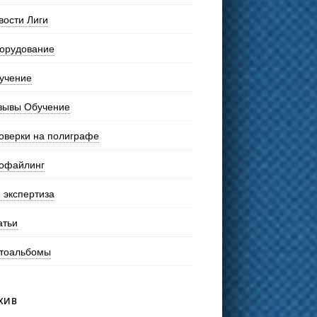
вости Лиги
орудование
учение
зывы Обучение
оверки на полиграфе
офайлинг
 экспертиза
атьи
тоальбомы
ХИВ