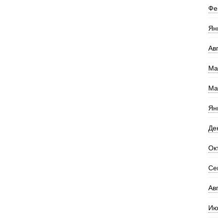
Фе
Ян
Ав
Ма
Ма
Ян
Де
Ок
Се
Ав
Ию