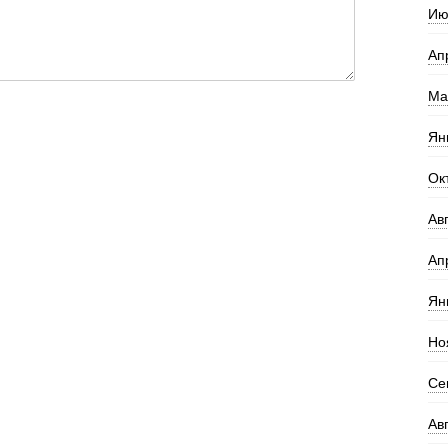
Ию
Ап
Ма
Ян
Ок
Ав
Ап
Ян
Но
Се
Ав