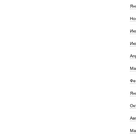
Ян
Но
Ию
Ию
Ап
Ма
Фе
Ян
Ок
Ав
Ма