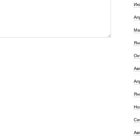
Ию
Ап
Ма
Ян
Ок
Ав
Ап
Ян
Но
Се
Ав