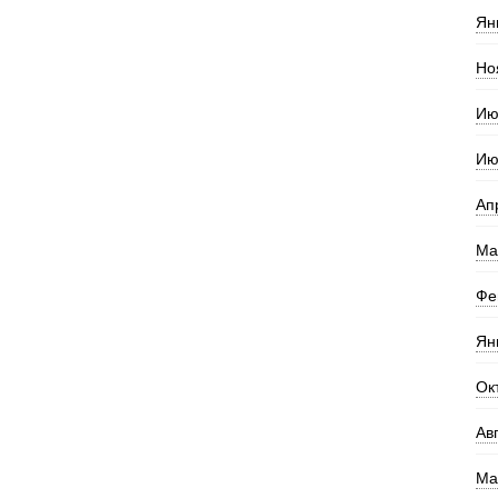
Ян
Но
Ию
Ию
Ап
Ма
Фе
Ян
Ок
Ав
Ма