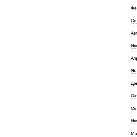
Фе
Се
Ав
Ию
Ап
Ян
Де
Ок
Се
Ию
Ма