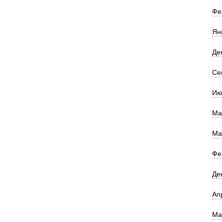
Фе
Ян
Де
Се
Ию
Ма
Ма
Фе
Де
Ап
Ма