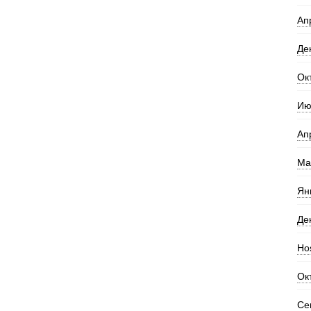
Ап
Де
Ок
Ию
Ап
Ма
Ян
Де
Но
Ок
Се