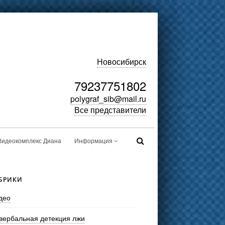
Новосибирск
79237751802
polygraf_sib@mail.ru
Все представители
Видеокомплекс Диана
Информация
БРИКИ
део
вербальная детекция лжи