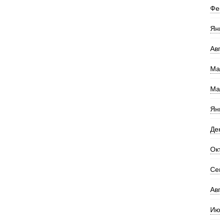
Фе
Ян
Ав
Ма
Ма
Ян
Де
Ок
Се
Ав
Ию