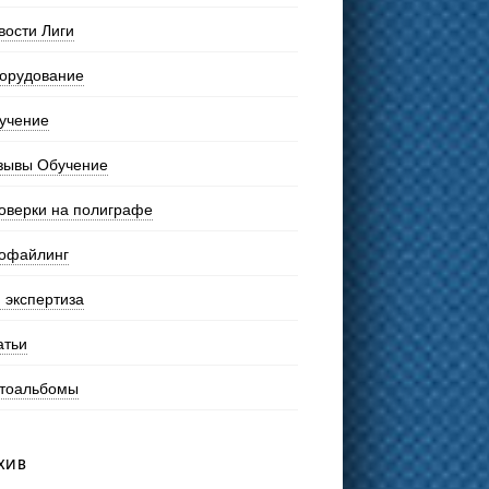
вости Лиги
орудование
учение
зывы Обучение
оверки на полиграфе
офайлинг
 экспертиза
атьи
тоальбомы
ХИВ