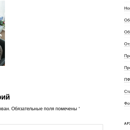
Но
Об
Об
От
Пр
Пр
ПФ
Ст
рий
Фо
ован.
Обязательные поля помечены
*
АР