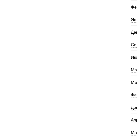
Фе
Ян
Де
Се
Ию
Ма
Ма
Фе
Де
Ап
Ма