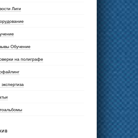
вости Лиги
орудование
учение
зывы Обучение
оверки на полиграфе
офайлинг
 экспертиза
атьи
тоальбомы
ХИВ