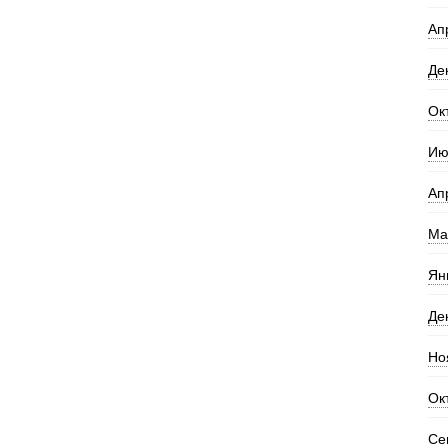
Ап
Де
Ок
Ию
Ап
Ма
Ян
Де
Но
Ок
Се