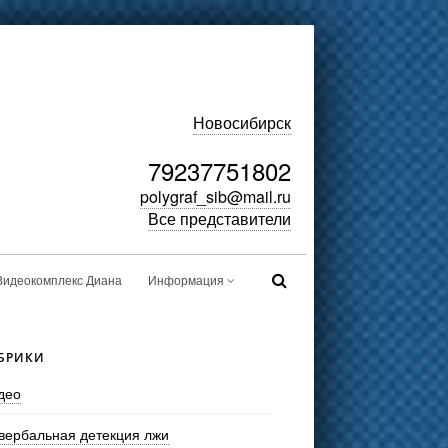
Новосибирск
79237751802
polygraf_sib@mail.ru
Все представители
Видеокомплекс Диана
Информация
БРИКИ
део
вербальная детекция лжи