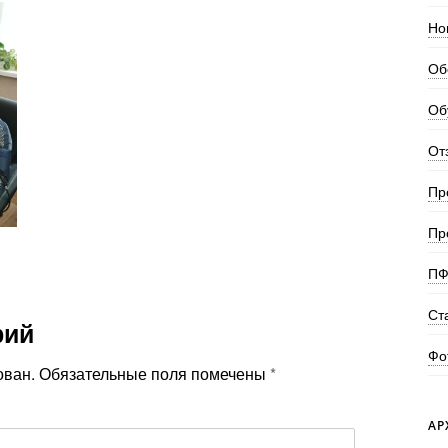
Но
Об
Об
От
Пр
Пр
ПФ
Ст
рий
Фо
ован.
Обязательные поля помечены
*
АР