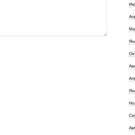
Ию
Ап
Ма
Ян
Ок
Ав
Ап
Ян
Но
Се
Ав