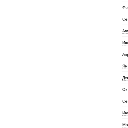
Фе
Се
Ав
Ию
Ап
Ян
Де
Ок
Се
Ию
Ма