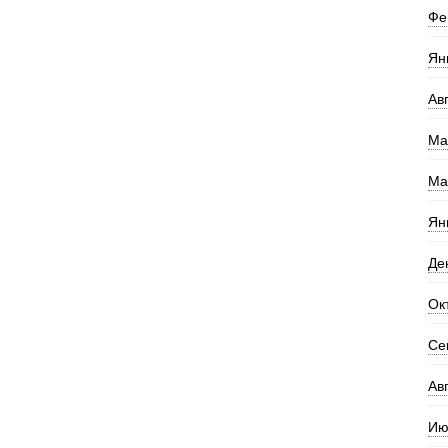
Фе
Ян
Ав
Ма
Ма
Ян
Де
Ок
Се
Ав
Ию