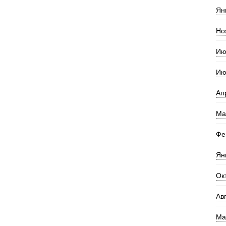
Ян
Но
Ию
Ию
Ап
Ма
Фе
Ян
Ок
Ав
Ма