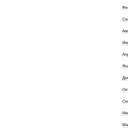
Фе
Се
Ав
Ию
Ап
Ян
Де
Ок
Се
Ию
Ма