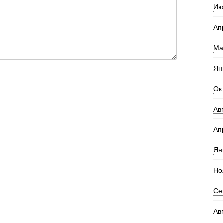
Ию
Ап
Ма
Ян
Ок
Ав
Ап
Ян
Но
Се
Ав