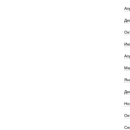
Ап
Де
Ок
Ию
Ап
Ма
Ян
Де
Но
Ок
Се