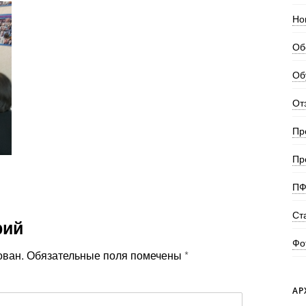
Но
Об
Об
От
Пр
Пр
ПФ
Ст
рий
Фо
ован.
Обязательные поля помечены
*
АР