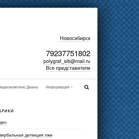
Новосибирск
79237751802
polygraf_sib@mail.ru
Все представители
Видеокомплекс Диана
Информация
БРИКИ
део
вербальная детекция лжи