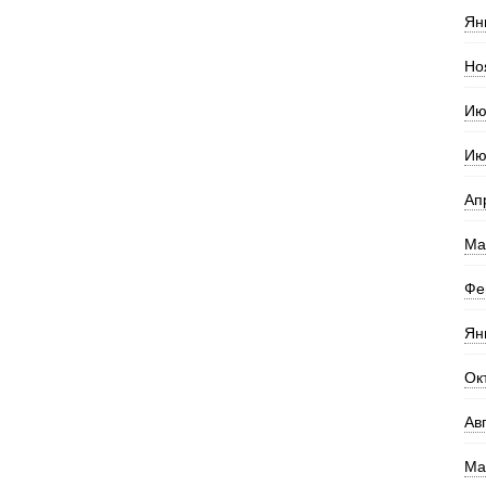
Ян
Но
Ию
Ию
Ап
Ма
Фе
Ян
Ок
Ав
Ма