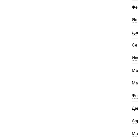
Фе
Ян
Де
Се
Ию
Ма
Ма
Фе
Де
Ап
Ма