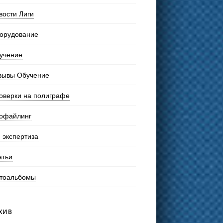
вости Лиги
орудование
учение
зывы Обучение
оверки на полиграфе
офайлинг
 экспертиза
атьи
тоальбомы
ХИВ