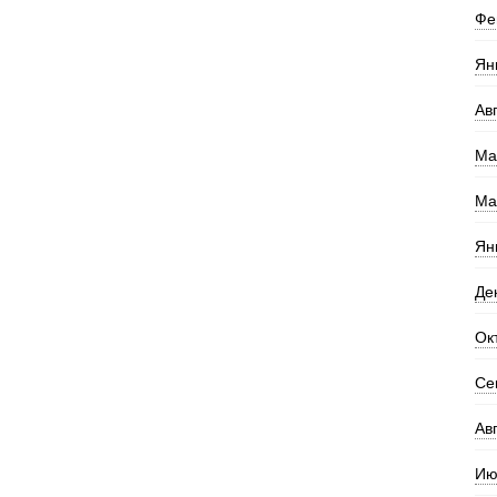
Фе
Ян
Ав
Ма
Ма
Ян
Де
Ок
Се
Ав
Ию