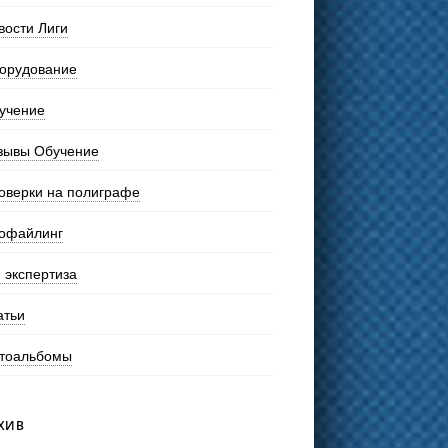
вости Лиги
орудование
учение
зывы Обучение
оверки на полиграфе
офайлинг
 экспертиза
атьи
тоальбомы
ХИВ