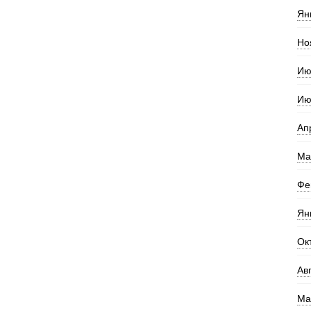
Ян
Но
Ию
Ию
Ап
Ма
Фе
Ян
Ок
Ав
Ма