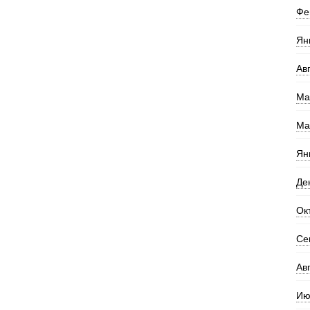
Фе
Ян
Ав
Ма
Ма
Ян
Де
Ок
Се
Ав
Ию