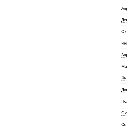
Ап
Де
Ок
Ию
Ап
Ма
Ян
Де
Но
Ок
Се