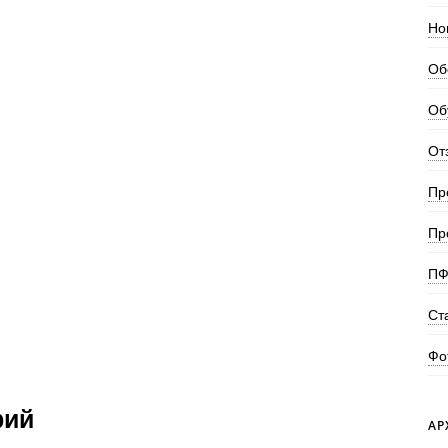
Но
Об
Об
От
Пр
Пр
ПФ
Ст
Фо
рий
АР