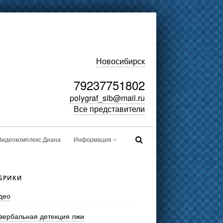
Новосибирск
79237751802
polygraf_sib@mail.ru
Все представители
Видеокомплекс Диана
Информация
БРИКИ
део
вербальная детекция лжи