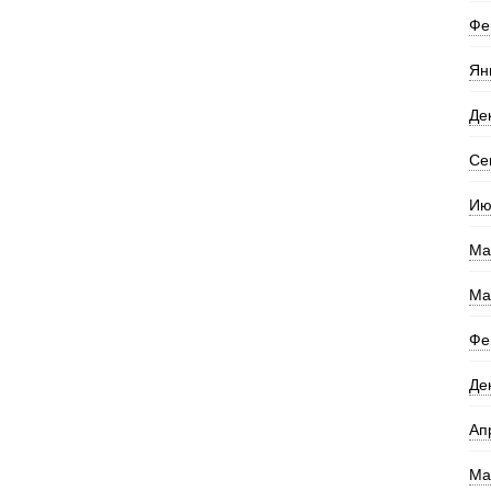
Фе
Ян
Де
Се
Ию
Ма
Ма
Фе
Де
Ап
Ма