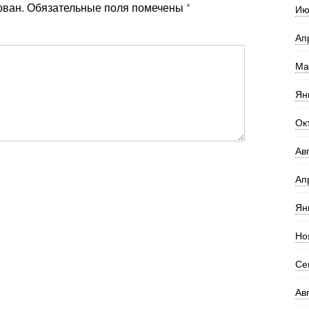
ован.
Обязательные поля помечены
*
Ию
Ап
Ма
Ян
Ок
Ав
Ап
Ян
Но
Се
Ав