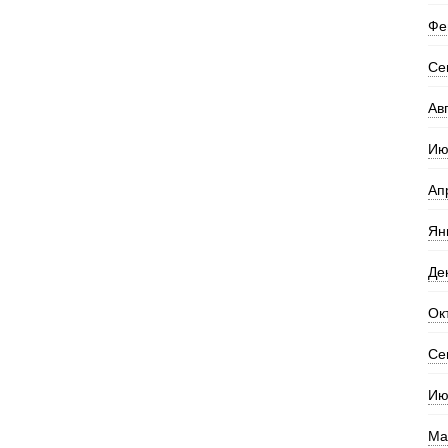
Фе
Се
Ав
Ию
Ап
Ян
Де
Ок
Се
Ию
Ма