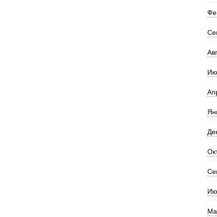
Фе
Се
Ав
Ию
Ап
Ян
Де
Ок
Се
Ию
Ма