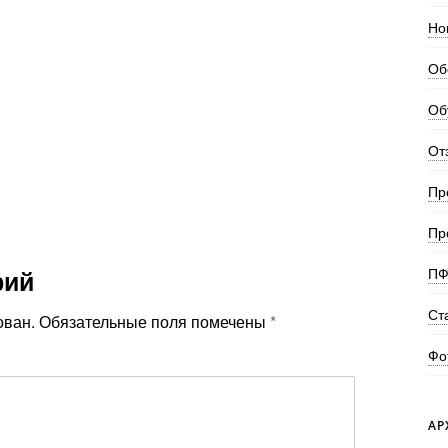
Но
Об
Об
От
Пр
Пр
рий
ПФ
Ст
ован.
Обязательные поля помечены
*
Фо
АР