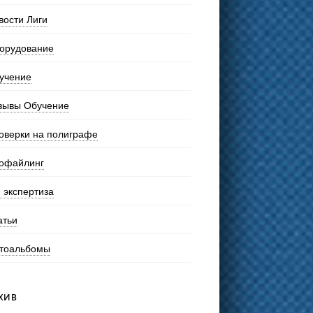
вости Лиги
орудование
учение
зывы Обучение
оверки на полиграфе
офайлинг
 экспертиза
атьи
тоальбомы
ХИВ