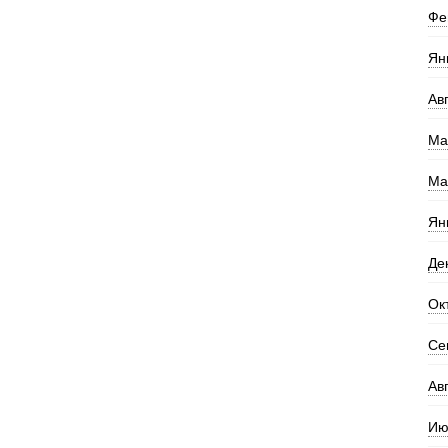
Фе
Ян
Ав
Ма
Ма
Ян
Де
Ок
Се
Ав
Ию