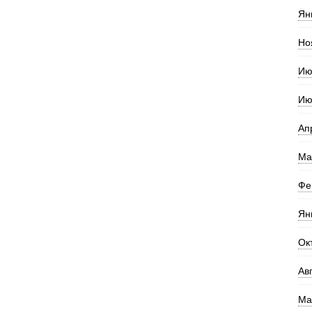
Ян
Но
Ию
Ию
Ап
Ма
Фе
Ян
Ок
Ав
Ма