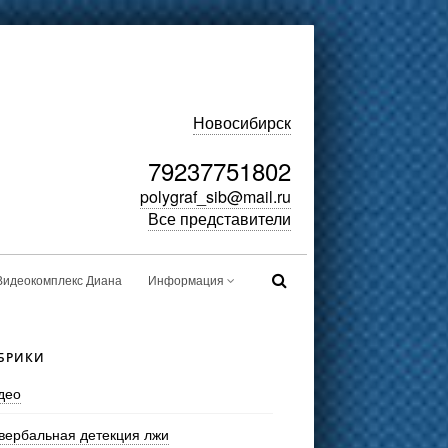
Новосибирск
79237751802
polygraf_sib@mail.ru
Все представители
Видеокомплекс Диана
Информация
БРИКИ
део
вербальная детекция лжи