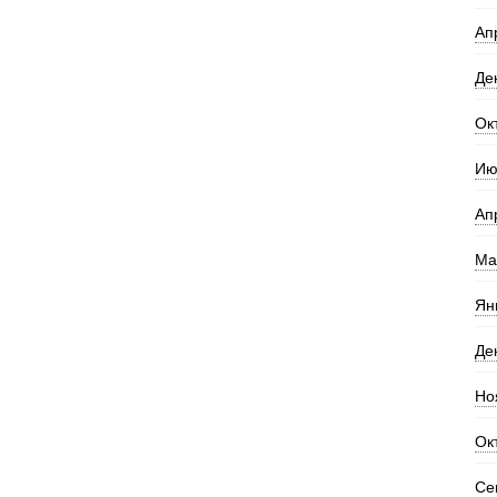
Ап
Де
Ок
Ию
Ап
Ма
Ян
Де
Но
Ок
Се