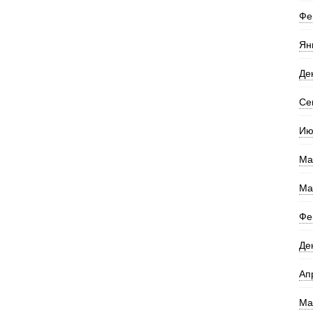
Фе
Ян
Де
Се
Ию
Ма
Ма
Фе
Де
Ап
Ма