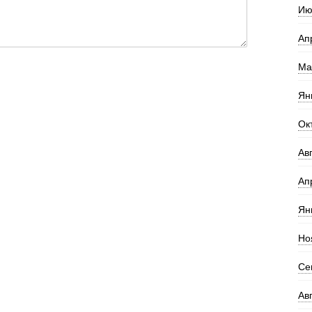
Ию
Ап
Ма
Ян
Ок
Ав
Ап
Ян
Но
Се
Ав