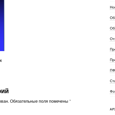
Но
Об
Об
От
Пр
Пр
к
ПФ
Ст
рий
Фо
ован.
Обязательные поля помечены
*
АР