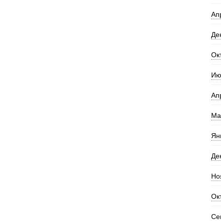
Ап
Де
Ок
Ию
Ап
Ма
Ян
Де
Но
Ок
Се