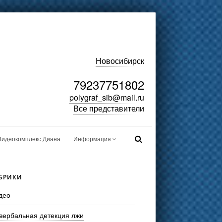
Новосибирск
79237751802
polygraf_sib@mail.ru
Все представители
Видеокомплекс Диана
Информация
БРИКИ
део
вербальная детекция лжи