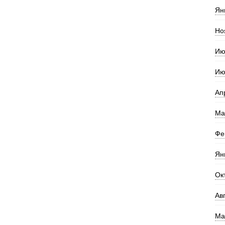
Ян
Но
Ию
Ию
Ап
Ма
Фе
Ян
Ок
Ав
Ма