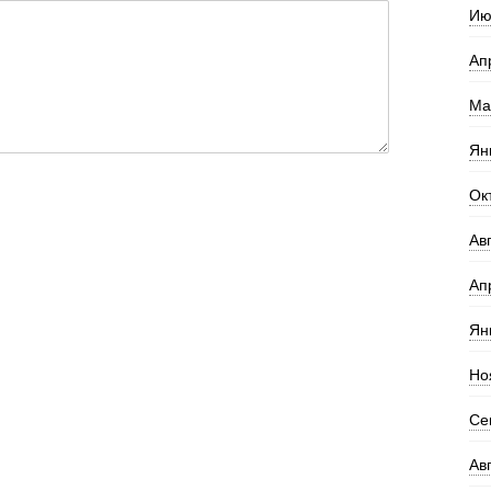
Ию
Ап
Ма
Ян
Ок
Ав
Ап
Ян
Но
Се
Ав