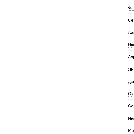
Фе
Се
Ав
Ию
Ап
Ян
Де
Ок
Се
Ию
Ма