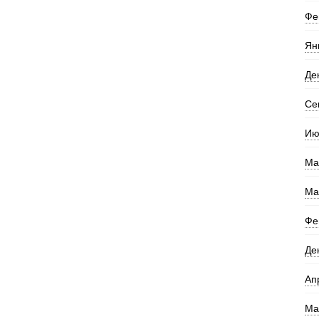
Фе
Ян
Де
Се
Ию
Ма
Ма
Фе
Де
Ап
Ма