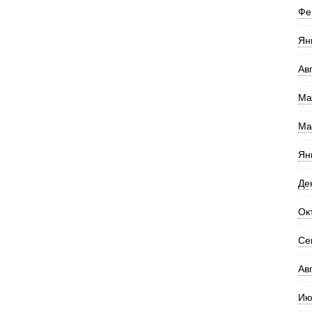
Фе
Ян
Ав
Ма
Ма
Ян
Де
Ок
Се
Ав
Ию