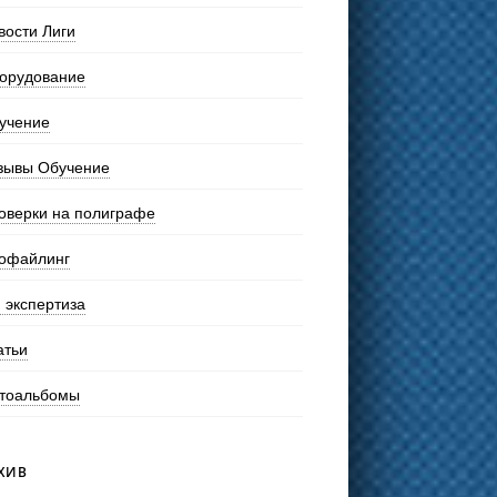
вости Лиги
орудование
учение
зывы Обучение
оверки на полиграфе
офайлинг
 экспертиза
атьи
тоальбомы
ХИВ