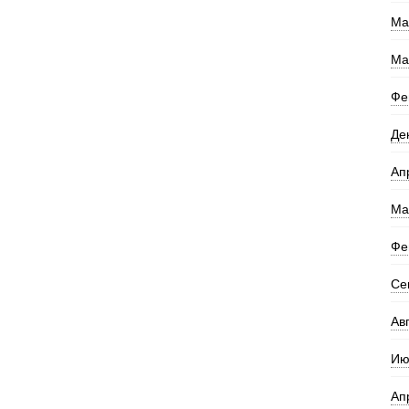
Ма
Ма
Фе
Де
Ап
Ма
Фе
Се
Ав
Ию
Ап