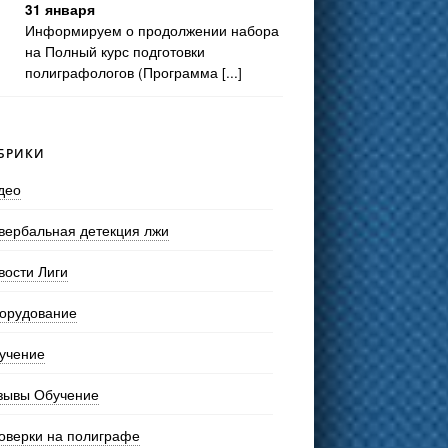
31 января
Информируем о продолжении набора
на Полный курс подготовки
полиграфологов (Программа [...]
БРИКИ
део
вербальная детекция лжи
вости Лиги
орудование
учение
зывы Обучение
оверки на полиграфе