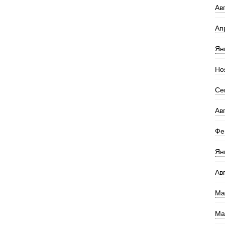
Ав
Ап
Ян
Но
Се
Ав
Фе
Ян
Ав
Ма
Ма