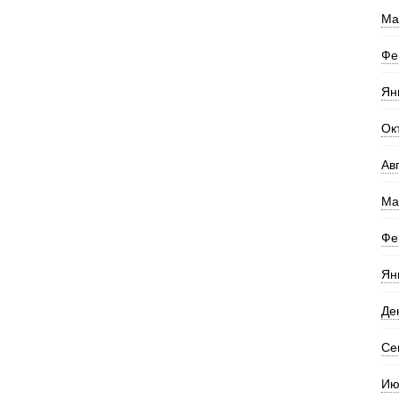
Ма
Фе
Ян
Ок
Ав
Ма
Фе
Ян
Де
Се
Ию