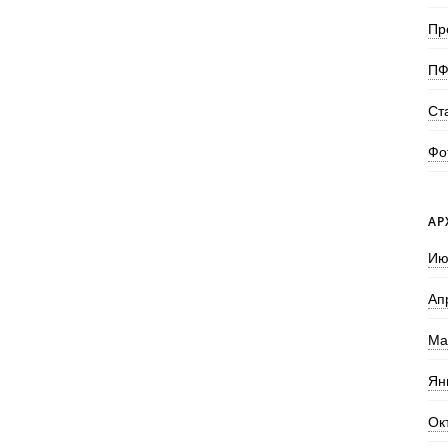
Пр
ПФ
Ст
Фо
АР
Ию
Ап
Ма
Ян
Ок