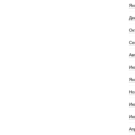
Ян
Де
Ок
Се
Ав
Ию
Ян
Но
Ию
Ию
Ап