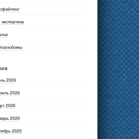
офайлинг
 экспертиза
атьи
тоальбомы
ХИВ
нь 2026
рель 2026
рт 2026
варь 2026
тябрь 2025