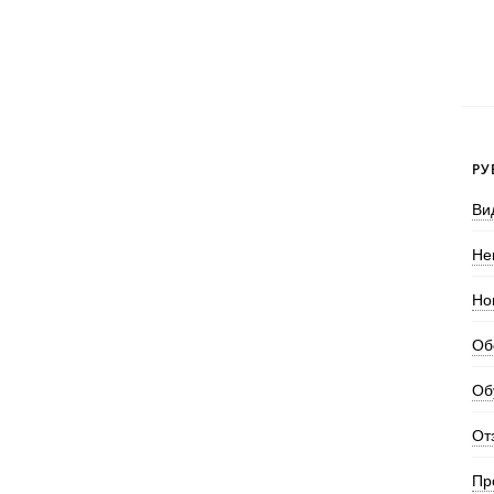
РУ
Ви
Не
Но
Об
Об
От
Пр