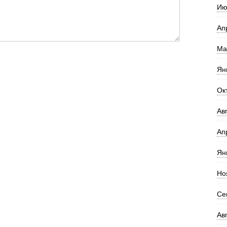
Ию
Ап
Ма
Ян
Ок
Ав
Ап
Ян
Но
Се
Ав