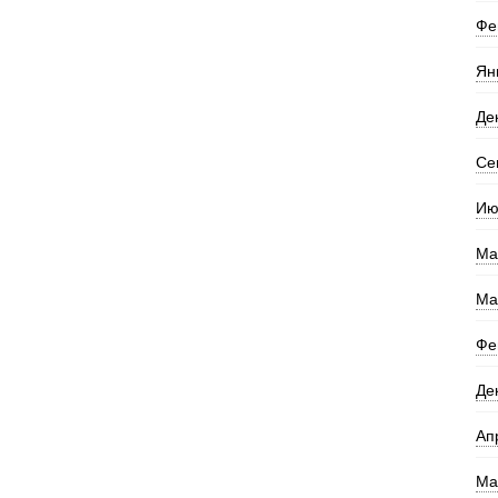
Фе
Ян
Де
Се
Ию
Ма
Ма
Фе
Де
Ап
Ма