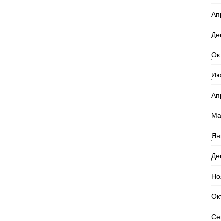
Ап
Де
Ок
Ию
Ап
Ма
Ян
Де
Но
Ок
Се