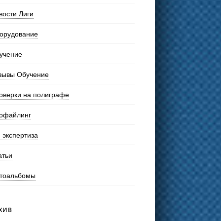
вости Лиги
орудование
учение
зывы Обучение
оверки на полиграфе
офайлинг
 экспертиза
атьи
тоальбомы
ХИВ