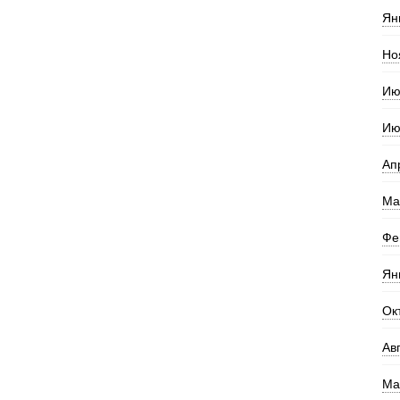
Ян
Но
Ию
Ию
Ап
Ма
Фе
Ян
Ок
Ав
Ма