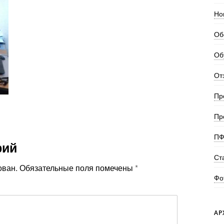
Но
Об
Об
От
Пр
Пр
ПФ
рий
Ст
ован.
Обязательные поля помечены
*
Фо
АР