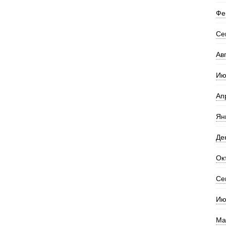
Фе
Се
Ав
Ию
Ап
Ян
Де
Ок
Се
Ию
Ма