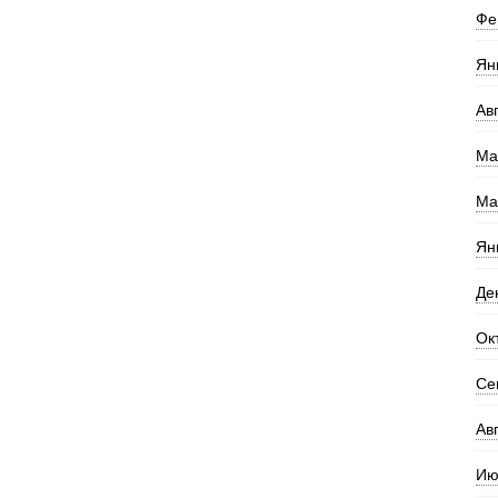
Фе
Ян
Ав
Ма
Ма
Ян
Де
Ок
Се
Ав
Ию