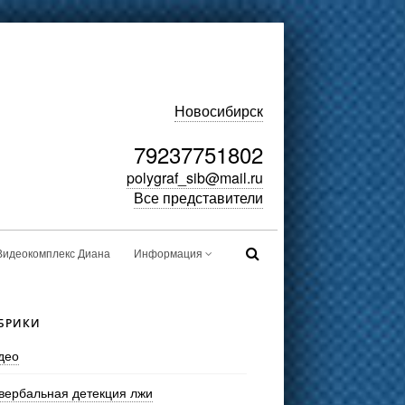
Новосибирск
79237751802
polygraf_sib@mail.ru
Все представители
Видеокомплекс Диана
Информация
БРИКИ
део
вербальная детекция лжи