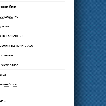
вости Лиги
орудование
учение
зывы Обучение
оверки на полиграфе
офайлинг
 экспертиза
атьи
тоальбомы
ХИВ