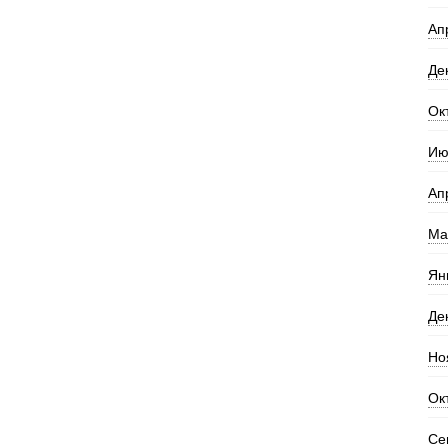
Ап
Де
Ок
Ию
Ап
Ма
Ян
Де
Но
Ок
Се