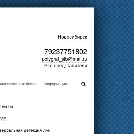
Новосибирск
79237751802
polygraf_sib@mail.ru
Все представители
Видеокомплекс Диана
Информация
БРИКИ
део
вербальная детекция лжи