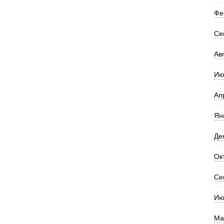
Фе
Се
Ав
Ию
Ап
Ян
Де
Ок
Се
Ию
Ма