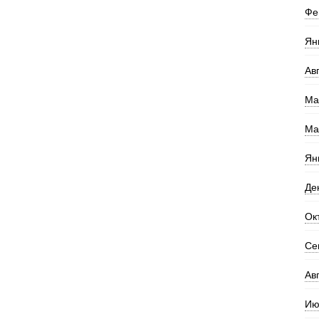
Фе
Ян
Ав
Ма
Ма
Ян
Де
Ок
Се
Ав
Ию