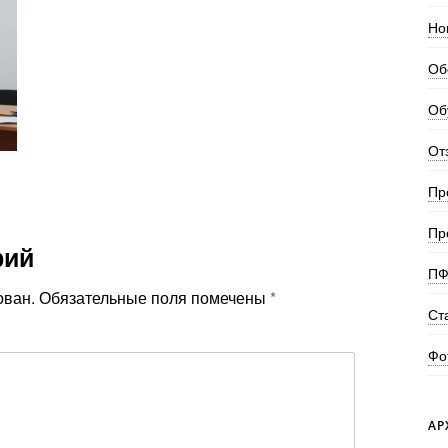
Но
Об
Об
От
Пр
Пр
рий
ПФ
ован.
Обязательные поля помечены
*
Ст
Фо
АР