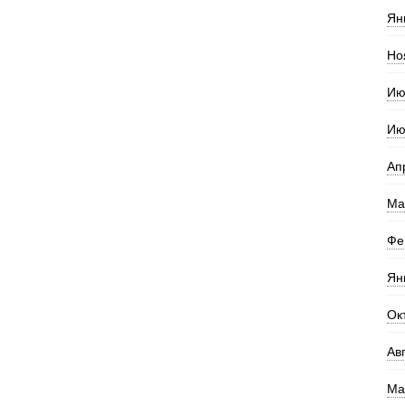
Ян
Но
Ию
Ию
Ап
Ма
Фе
Ян
Ок
Ав
Ма