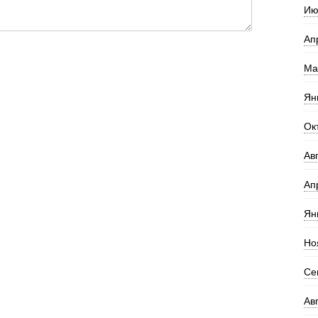
Ию
Ап
Ма
Ян
Ок
Ав
Ап
Ян
Но
Се
Ав