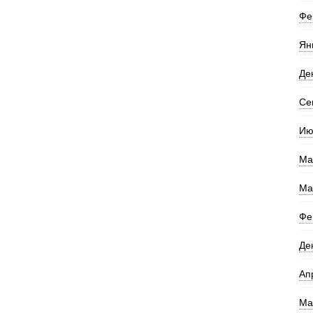
Фе
Ян
Де
Се
Ию
Ма
Ма
Фе
Де
Ап
Ма