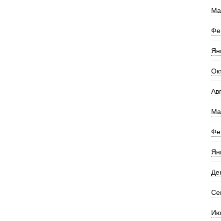
Ма
Фе
Ян
Ок
Ав
Ма
Фе
Ян
Де
Се
Ию