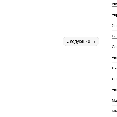
Ав
Ап
Ян
Но
Следующие →
Се
Ав
Фе
Ян
Ав
Ма
Ма