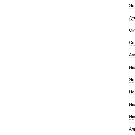
Ян
Де
Ок
Се
Ав
Ию
Ян
Но
Ию
Ию
Ап