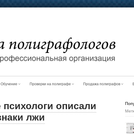
Обучение
Проверки на полиграфе
Продажа полиграфов
 психологи описали
Поп
Мет
знаки лжи