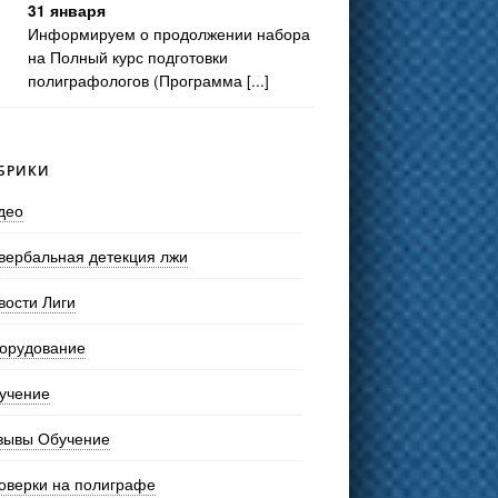
31 января
Информируем о продолжении набора
на Полный курс подготовки
полиграфологов (Программа [...]
БРИКИ
део
вербальная детекция лжи
вости Лиги
орудование
учение
зывы Обучение
оверки на полиграфе