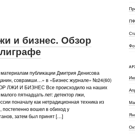
Пр
ПФ
Ст
жи и бизнес. Обзор
Фо
олиграфе
АР
о материалам публикации Дмитрия Денисова
Ию
данин, соврамши…» в «Бизнес журнале» №24(60)
ТОР ЛЖИ И БИЗНЕС Все происходило на наших
Ап
 малого пятнадцать лет: детектор лжи,
сии поначалу как нетрадиционная техника из
Ма
, постепенно вошел в обиход у
Ян
анов, затем был принят […]
Ок