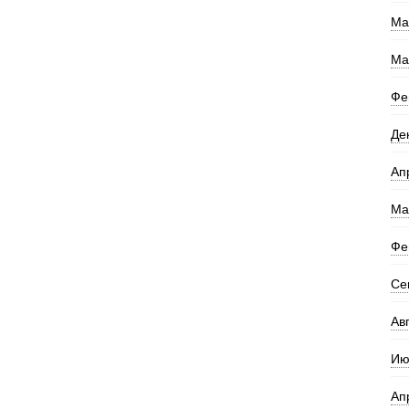
Ма
Ма
Фе
Де
Ап
Ма
Фе
Се
Ав
Ию
Ап