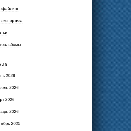
офайлинг
 экспертиза
атьи
тоальбомы
ХИВ
нь 2026
рель 2026
рт 2026
варь 2026
тябрь 2025