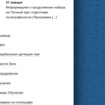
31 января
Информируем о продолжении набора
на Полный курс подготовки
полиграфологов (Программа [...]
БРИКИ
део
вербальная детекция лжи
вости Лиги
орудование
учение
зывы Обучение
оверки на полиграфе