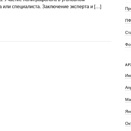
а или специалиста. Заключение эксперта и […]
Пр
ПФ
Ст
Фо
АР
Ию
Ап
Ма
Ян
Ок