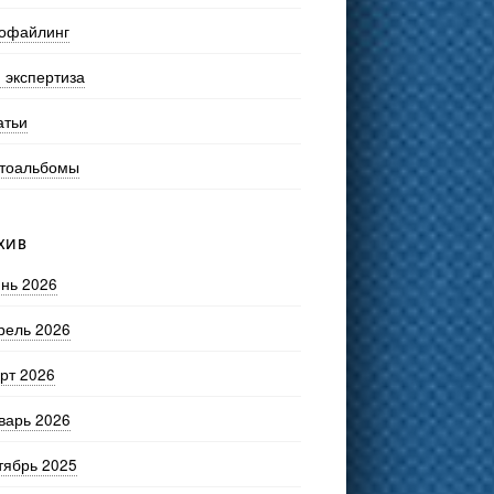
офайлинг
 экспертиза
атьи
тоальбомы
ХИВ
нь 2026
рель 2026
рт 2026
варь 2026
тябрь 2025