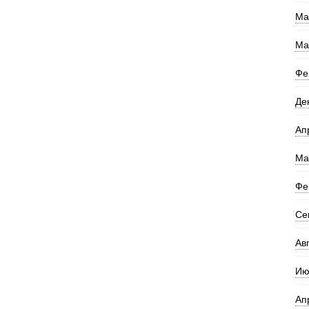
Ма
Ма
Фе
Де
Ап
Ма
Фе
Се
Ав
Ию
Ап