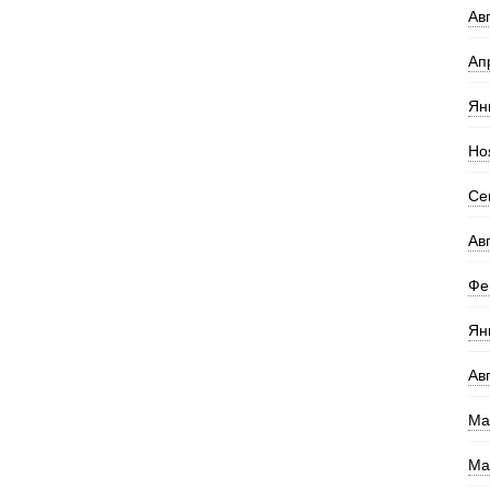
Ав
Ап
Ян
Но
Се
Ав
Фе
Ян
Ав
Ма
Ма