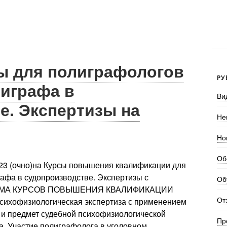
сы для полиграфологов
РУ
играфа в
Ви
е. Экспертизы на
Не
Но
Об
023 (очно)на Курсы повышения квалификации для
фа в судопроизводстве. Экспертизы с
Об
АММА КУРСОВ ПОВЫШЕНИЯ КВАЛИФИКАЦИИ
От
хофизиологическая экспертиза с применением
т и предмет судебной психофизиологической
Пр
. Участие полиграфолога в уголовном