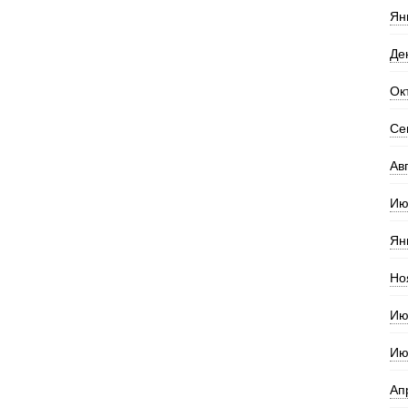
Ян
Де
Ок
Се
Ав
Ию
Ян
Но
Ию
Ию
Ап