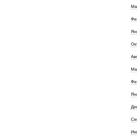
Ма
Фе
Ян
Ок
Ав
Ма
Фе
Ян
Де
Се
Ию