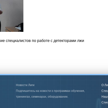
ние специалистов по работе с детекторами лжи
Новости Лиги
О Ли
Подпишитесь на новости о программах обучения,
Спе
тренингах, семинарах, оборудовании.
Наш
Спис